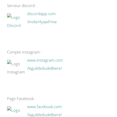
Serveur discord :
discordapp.com
/invite/4yqwFmw
Compte Instagram :
www.instagram.com
/laguildedudelibere/
Page Facebook :
www.facebook.com
/laguildedudelibere/