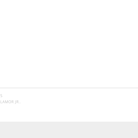
SS
LAMOR JR.
.