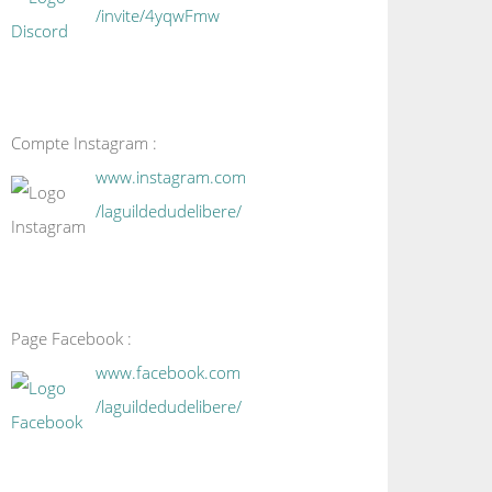
/invite/4yqwFmw
Compte Instagram :
www.instagram.com
/laguildedudelibere/
Page Facebook :
www.facebook.com
/laguildedudelibere/