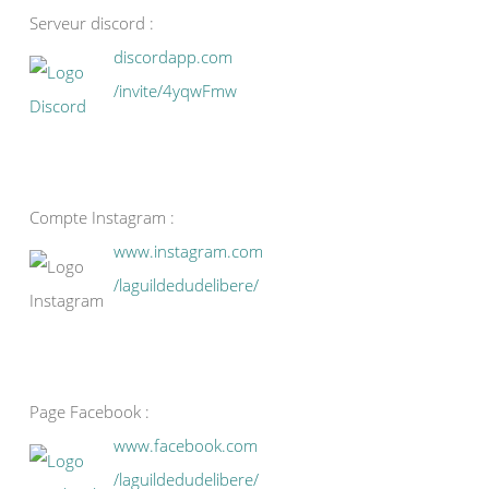
Serveur discord :
discordapp.com
/invite/4yqwFmw
Compte Instagram :
www.instagram.com
/laguildedudelibere/
Page Facebook :
www.facebook.com
/laguildedudelibere/