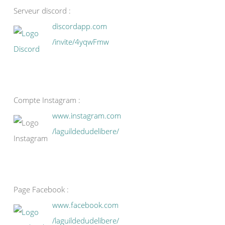
Serveur discord :
discordapp.com
/invite/4yqwFmw
Compte Instagram :
www.instagram.com
/laguildedudelibere/
Page Facebook :
www.facebook.com
/laguildedudelibere/