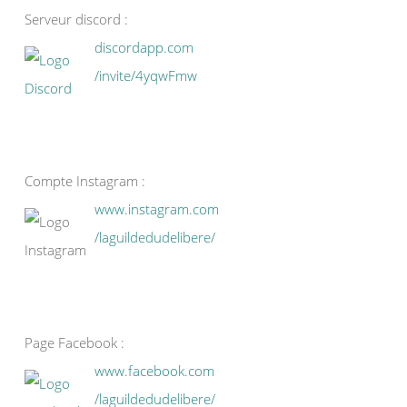
Serveur discord :
discordapp.com
/invite/4yqwFmw
Compte Instagram :
www.instagram.com
/laguildedudelibere/
Page Facebook :
www.facebook.com
/laguildedudelibere/