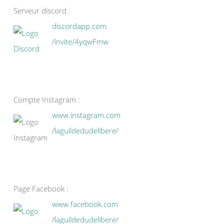
Serveur discord :
discordapp.com
/invite/4yqwFmw
Compte Instagram :
www.instagram.com
/laguildedudelibere/
Page Facebook :
www.facebook.com
/laguildedudelibere/