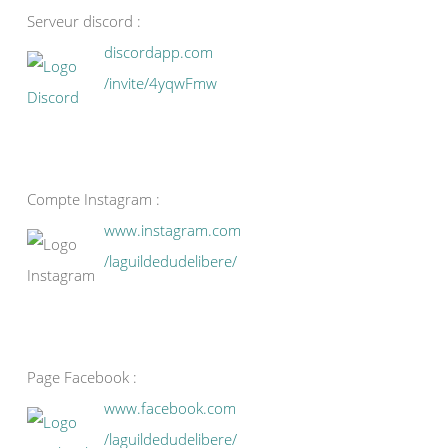
Serveur discord :
discordapp.com
/invite/4yqwFmw
Compte Instagram :
www.instagram.com
/laguildedudelibere/
Page Facebook :
www.facebook.com
/laguildedudelibere/