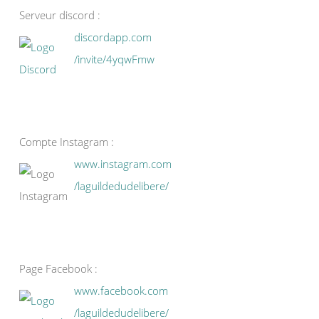
Serveur discord :
discordapp.com
/invite/4yqwFmw
Compte Instagram :
www.instagram.com
/laguildedudelibere/
Page Facebook :
www.facebook.com
/laguildedudelibere/