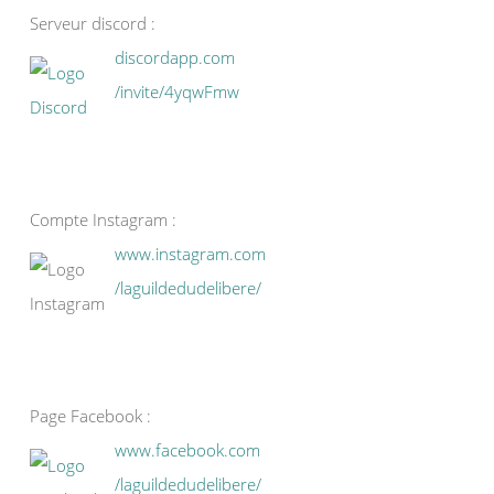
Serveur discord :
discordapp.com
/invite/4yqwFmw
Compte Instagram :
www.instagram.com
/laguildedudelibere/
Page Facebook :
www.facebook.com
/laguildedudelibere/