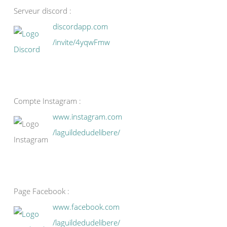
Serveur discord :
discordapp.com
/invite/4yqwFmw
Compte Instagram :
www.instagram.com
/laguildedudelibere/
Page Facebook :
www.facebook.com
/laguildedudelibere/