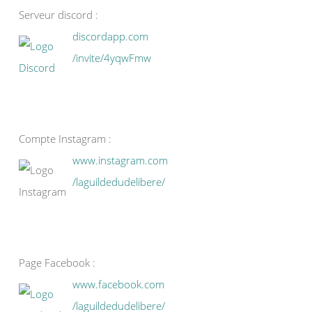
Serveur discord :
discordapp.com
/invite/4yqwFmw
Compte Instagram :
www.instagram.com
/laguildedudelibere/
Page Facebook :
www.facebook.com
/laguildedudelibere/