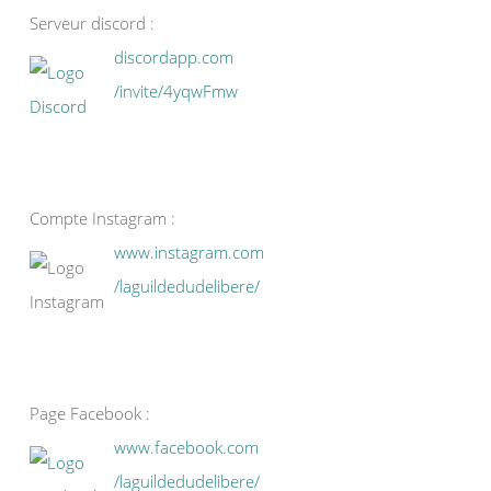
Serveur discord :
discordapp.com
/invite/4yqwFmw
Compte Instagram :
www.instagram.com
/laguildedudelibere/
Page Facebook :
www.facebook.com
/laguildedudelibere/