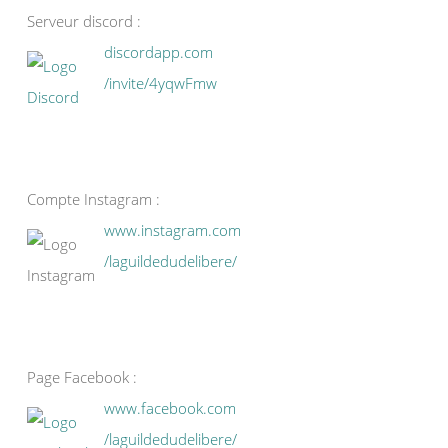
Serveur discord :
discordapp.com
/invite/4yqwFmw
Compte Instagram :
www.instagram.com
/laguildedudelibere/
Page Facebook :
www.facebook.com
/laguildedudelibere/