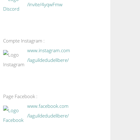
/invite/4yqwFmw
Compte Instagram :
www.instagram.com
/laguildedudelibere/
Page Facebook :
www.facebook.com
/laguildedudelibere/