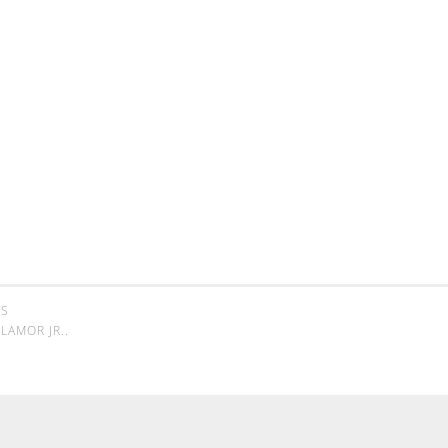
SS
LAMOR JR.
.