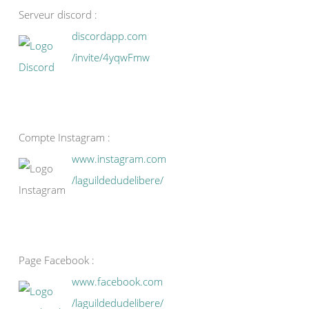
Serveur discord :
discordapp.com
/invite/4yqwFmw
Compte Instagram :
www.instagram.com
/laguildedudelibere/
Page Facebook :
www.facebook.com
/laguildedudelibere/