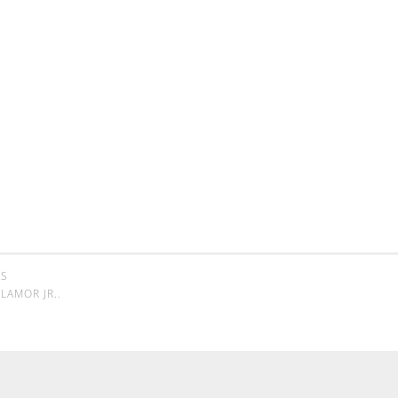
SS
LAMOR JR.
.