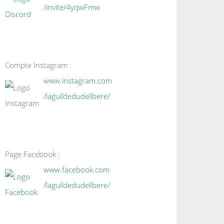
/invite/4yqwFmw
Compte Instagram :
www.instagram.com
/laguildedudelibere/
Page Facebook :
www.facebook.com
/laguildedudelibere/