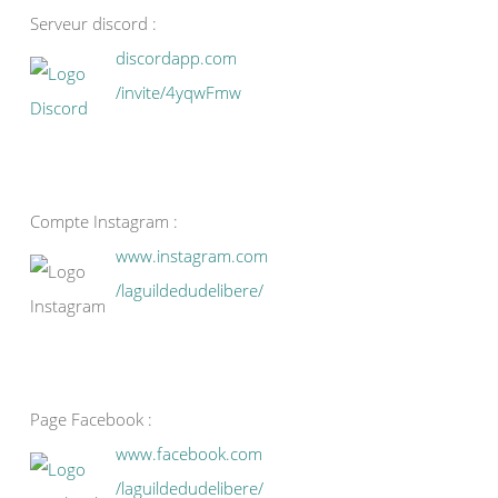
Serveur discord :
discordapp.com
/invite/4yqwFmw
Compte Instagram :
www.instagram.com
/laguildedudelibere/
Page Facebook :
www.facebook.com
/laguildedudelibere/