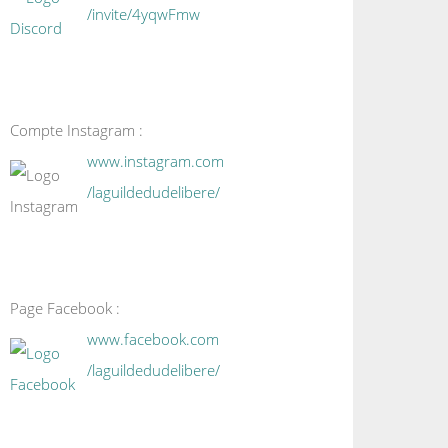
/invite/4yqwFmw
Compte Instagram :
www.instagram.com
/laguildedudelibere/
Page Facebook :
www.facebook.com
/laguildedudelibere/