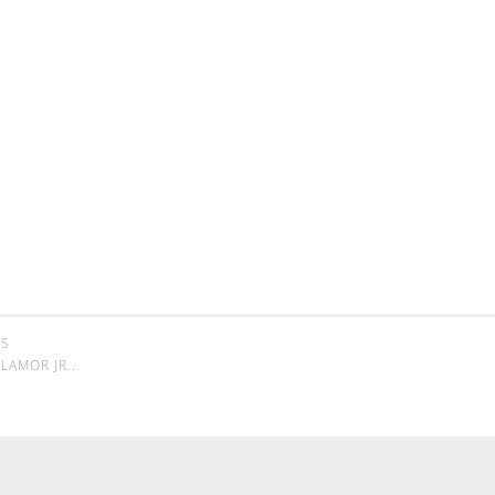
SS
LAMOR JR.
.