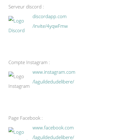
Serveur discord :
discordapp.com
/invite/4yqwFmw
Compte Instagram :
www.instagram.com
/laguildedudelibere/
Page Facebook :
www.facebook.com
/laguildedudelibere/