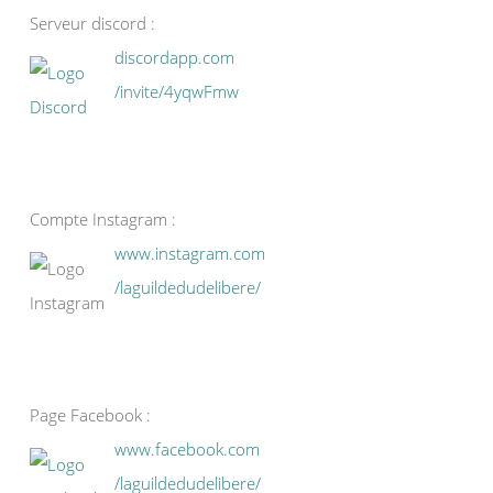
Serveur discord :
discordapp.com
/invite/4yqwFmw
Compte Instagram :
www.instagram.com
/laguildedudelibere/
Page Facebook :
www.facebook.com
/laguildedudelibere/