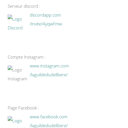
Serveur discord :
discordapp.com
/invite/4yqwFmw
Compte Instagram :
www.instagram.com
/laguildedudelibere/
Page Facebook :
www.facebook.com
/laguildedudelibere/