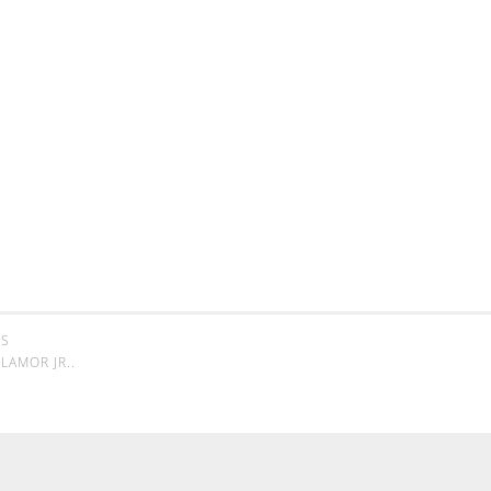
SS
LAMOR JR.
.