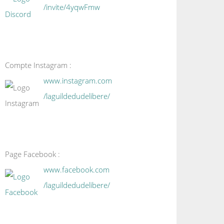
/invite/4yqwFmw
Compte Instagram :
www.instagram.com
/laguildedudelibere/
Page Facebook :
www.facebook.com
/laguildedudelibere/