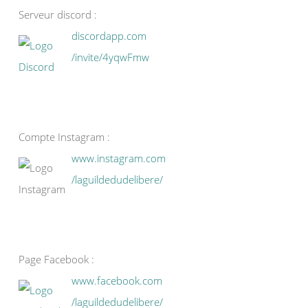
Serveur discord :
discordapp.com
/invite/4yqwFmw
Compte Instagram :
www.instagram.com
/laguildedudelibere/
Page Facebook :
www.facebook.com
/laguildedudelibere/