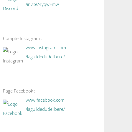
/invite/4yqwFmw
Compte Instagram :
www.instagram.com
/laguildedudelibere/
Page Facebook :
www.facebook.com
/laguildedudelibere/