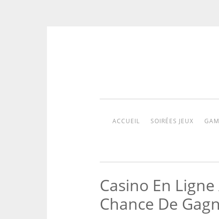
Aller
au
contenu
ACCUEIL
SOIRÉES JEUX
GAM
Casino En Ligne
Chance De Gagn