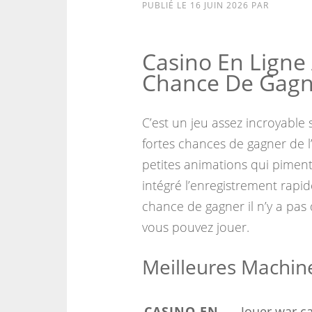
PUBLIÉ LE
16 JUIN 2026
PAR
Casino En Ligne
Chance De Gagn
C’est un jeu assez incroyable 
fortes chances de gagner de l
petites animations qui pimen
intégré l’enregistrement rapid
chance de gagner il n’y a pa
vous pouvez jouer.
Meilleures Machin
CASINO EN
Jouer war c