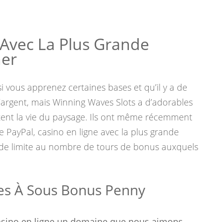
 Avec La Plus Grande
er
si vous apprenez certaines bases et qu’il y a de
’argent, mais Winning Waves Slots a d’adorables
tent la vie du paysage. Ils ont même récemment
e PayPal, casino en ligne avec la plus grande
s de limite au nombre de tours de bonus auxquels
es À Sous Bonus Penny
asino en ligne un domaine que nous aimons