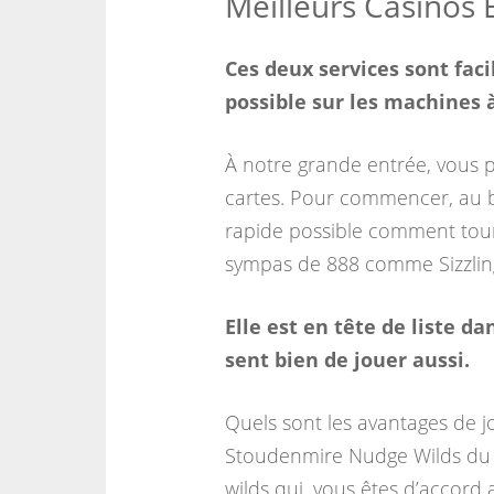
Meilleurs Casinos 
Ces deux services sont faci
possible sur les machines à
À notre grande entrée, vous p
cartes. Pour commencer, au b
rapide possible comment tourn
sympas de 888 comme Sizzling
Elle est en tête de liste da
sent bien de jouer aussi.
Quels sont les avantages de j
Stoudenmire Nudge Wilds du je
wilds qui, vous êtes d’accord