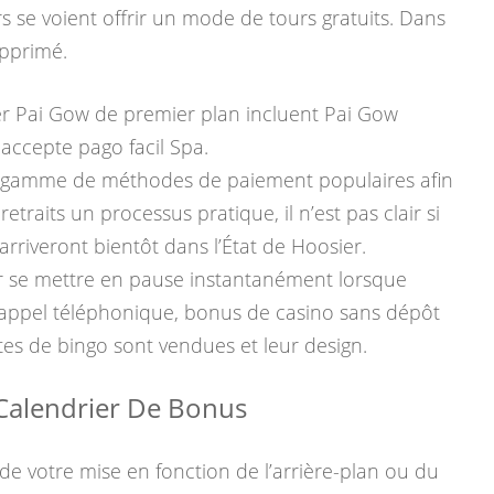
urs se voient offrir un mode de tours gratuits. Dans
upprimé.
er Pai Gow de premier plan incluent Pai Gow
 accepte pago facil Spa.
 gamme de méthodes de paiement populaires afin
etraits un processus pratique, il n’est pas clair si
 arriveront bientôt dans l’État de Hoosier.
r se mettre en pause instantanément lorsque
n appel téléphonique, bonus de casino sans dépôt
rtes de bingo sont vendues et leur design.
 Calendrier De Bonus
de votre mise en fonction de l’arrière-plan ou du