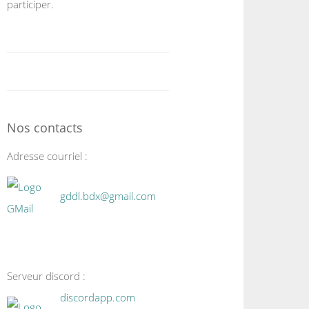
participer.
Nos contacts
Adresse courriel :
gddl.bdx@gmail.com
Serveur discord :
discordapp.com