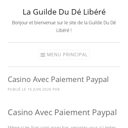
La Guilde Du Dé Libéré
Aller
au
Bonjour et bienvenue sur le site de la Guilde Du Dé
contenu
Libéré !
MENU PRINCIPAL
Casino Avec Paiement Paypal
PUBLIÉ LE
16 JUIN 2026
PAR
Casino Avec Paiement Paypal
Même si les frais sont assez bas, reportez-vous à Limites