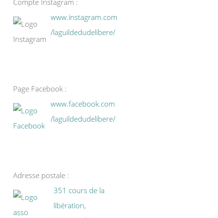
Compte Instagram :
www.instagram.com
/laguildedudelibere/
Page Facebook :
www.facebook.com
/laguildedudelibere/
Adresse postale :
351 cours de la
libération,