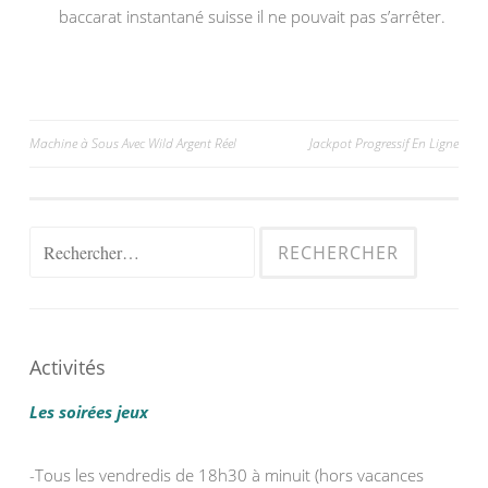
baccarat instantané suisse il ne pouvait pas s’arrêter.
Navigation
Machine à Sous Avec Wild Argent Réel
Jackpot Progressif En Ligne
de
l’article
Rechercher :
Activités
Les soirées jeux
-Tous les vendredis de 18h30 à minuit (hors vacances