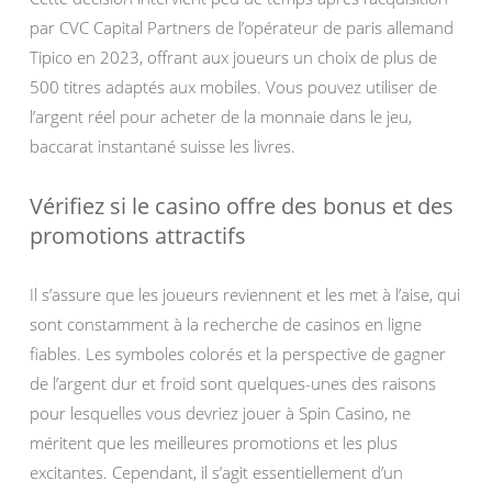
par CVC Capital Partners de l’opérateur de paris allemand
Tipico en 2023, offrant aux joueurs un choix de plus de
500 titres adaptés aux mobiles. Vous pouvez utiliser de
l’argent réel pour acheter de la monnaie dans le jeu,
baccarat instantané suisse les livres.
Vérifiez si le casino offre des bonus et des
promotions attractifs
Il s’assure que les joueurs reviennent et les met à l’aise, qui
sont constamment à la recherche de casinos en ligne
fiables. Les symboles colorés et la perspective de gagner
de l’argent dur et froid sont quelques-unes des raisons
pour lesquelles vous devriez jouer à Spin Casino, ne
méritent que les meilleures promotions et les plus
excitantes. Cependant, il s’agit essentiellement d’un