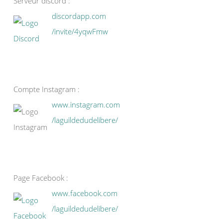
Serveur discord :
discordapp.com
/invite/4yqwFmw
Compte Instagram :
www.instagram.com
/laguildedudelibere/
Page Facebook :
www.facebook.com
/laguildedudelibere/