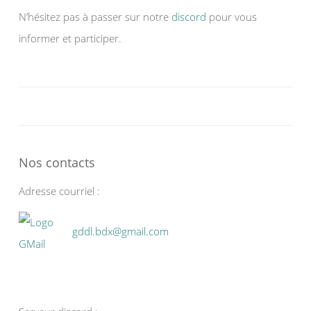
N’hésitez pas à passer sur notre
discord
pour vous
informer et participer.
Nos contacts
Adresse courriel :
gddl.bdx@gmail.com