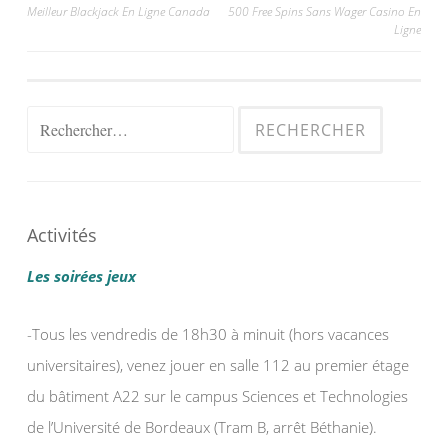
Navigation
Meilleur Blackjack En Ligne Canada
500 Free Spins Sans Wager Casino En
Ligne
de
l’article
Rechercher :
Activités
Les soirées jeux
-Tous les vendredis de 18h30 à minuit (hors vacances
universitaires), venez jouer en salle 112 au premier étage
du bâtiment A22 sur le campus Sciences et Technologies
de l’Université de Bordeaux (Tram B, arrêt Béthanie).