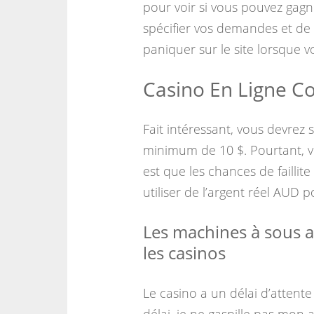
pour voir si vous pouvez gagn
spécifier vos demandes et d
paniquer sur le site lorsque v
Casino En Ligne C
Fait intéressant, vous devrez
minimum de 10 $. Pourtant, vo
est que les chances de faillit
utiliser de l’argent réel AUD
Les machines à sous av
les casinos
Le casino a un délai d’attent