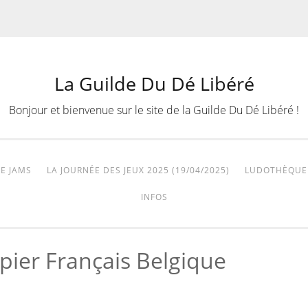
La Guilde Du Dé Libéré
Bonjour et bienvenue sur le site de la Guilde Du Dé Libéré !
E JAMS
LA JOURNÉE DES JEUX 2025 (19/04/2025)
LUDOTHÈQUE
INFOS
pier Français Belgique