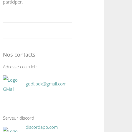
participer.
Nos contacts
Adresse courriel :
gddl.bdx@gmail.com
Serveur discord :
discordapp.com