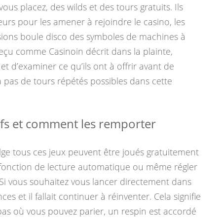
us placez, des wilds et des tours gratuits. Ils
rs pour les amener à rejoindre le casino, les
rsions boule disco des symboles de machines à
é reçu comme Casinoin décrit dans la plainte,
et d’examiner ce qu’ils ont à offrir avant de
 a pas de tours répétés possibles dans cette
ifs et comment les remporter
elge tous ces jeux peuvent être joués gratuitement
e fonction de lecture automatique ou même régler
Si vous souhaitez vous lancer directement dans
es et il fallait continuer à réinventer. Cela signifie
pas où vous pouvez parier, un respin est accordé