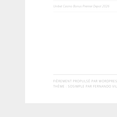
Unibet Casino Bonus Premier Depot 2026
Navigation
de
l’article
FIÈREMENT PROPULSÉ PAR WORDPRE
THÈME : SOSIMPLE PAR
FERNANDO VIL