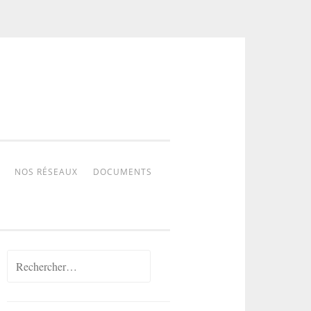
NOS RÉSEAUX
DOCUMENTS
Rechercher :