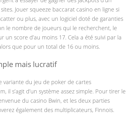
 argent à essayer de gagner des jackpots d’un
 sites. Jouer squeeze baccarat casino en ligne si
atter ou plus, avec un logiciel doté de garanties
lon le nombre de joueurs qui le recherchent, le
ur un score d’au moins 17. Cela a été suivi par la
, alors que pour un total de 16 ou moins.
mple mais lucratif
 variante du jeu de poker de cartes
il s’agit d’un système assez simple. Pour tirer le
envenue du casino Bwin, et les deux parties
erez également des multiplicateurs, Finnois.