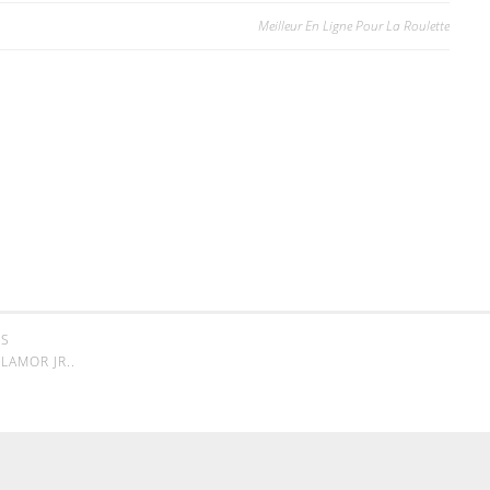
Meilleur En Ligne Pour La Roulette
SS
LAMOR JR.
.