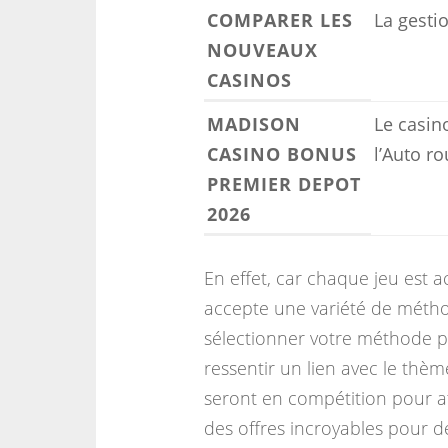
COMPARER LES
La gesti
NOUVEAUX
CASINOS
MADISON
Le casino
CASINO BONUS
l’Auto ro
PREMIER DEPOT
2026
En effet, car chaque jeu est
accepte une variété de méth
sélectionner votre méthode pr
ressentir un lien avec le thème
seront en compétition pour a
des offres incroyables pour 