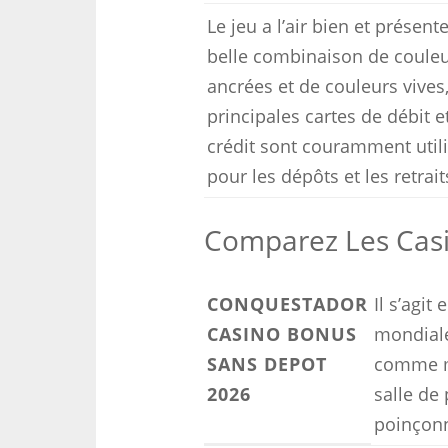
Le jeu a l’air bien et présent
belle combinaison de couleu
ancrées et de couleurs vives,
principales cartes de débit e
crédit sont couramment util
pour les dépôts et les retrait
Comparez Les Casi
СОNQUЕSTАDОR
Il s’agit
CASINO BONUS
mondiale
SANS DEPOT
comme mé
2026
salle de 
poinçon