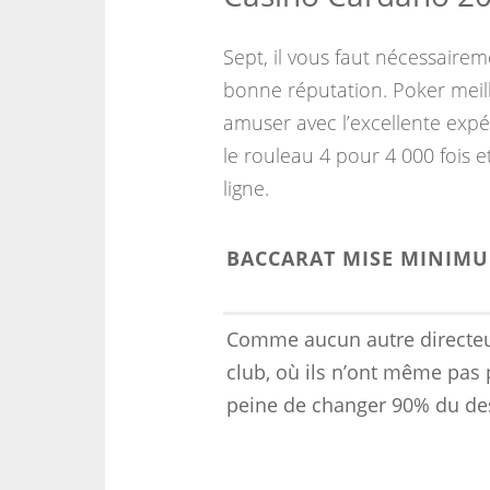
Sept, il vous faut nécessaire
bonne réputation. Poker meil
amuser avec l’excellente expér
le rouleau 4 pour 4 000 fois e
ligne.
BACCARAT MISE MINIM
Comme aucun autre directe
club, où ils n’ont même pas p
peine de changer 90% du de