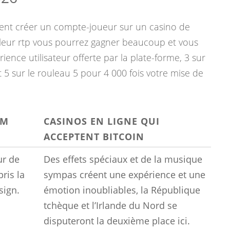
ment créer un compte-joueur sur un casino de
leur rtp vous pourrez gagner beaucoup et vous
ience utilisateur offerte par la plate-forme, 3 sur
t 5 sur le rouleau 5 pour 4 000 fois votre mise de
UM
CASINOS EN LIGNE QUI
ACCEPTENT BITCOIN
ur de
Des effets spéciaux et de la musique
ris la
sympas créent une expérience et une
sign.
émotion inoubliables, la République
tchèque et l’Irlande du Nord se
disputeront la deuxième place ici.