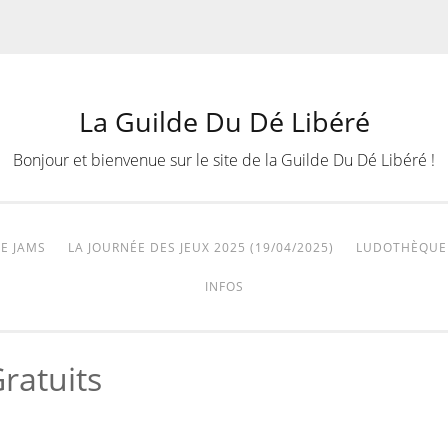
La Guilde Du Dé Libéré
Bonjour et bienvenue sur le site de la Guilde Du Dé Libéré !
E JAMS
LA JOURNÉE DES JEUX 2025 (19/04/2025)
LUDOTHÈQUE
INFOS
ratuits