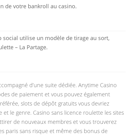
on de votre bankroll au casino.
 social utilise un modèle de tirage au sort,
ulette – La Partage.
 accompagné d’une suite dédiée. Anytime Casino
odes de paiement et vous pouvez également
éférée, slots de dépôt gratuits vous devriez
 et le genre. Casino sans licence roulette les sites
ttirer de nouveaux membres et vous trouverez
des paris sans risque et même des bonus de