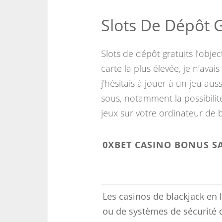
Slots De Dépôt G
Slots de dépôt gratuits l’obje
carte la plus élevée, je n’av
j’hésitais à jouer à un jeu au
sous, notamment la possibilit
jeux sur votre ordinateur de 
0XBET CASINO BONUS SA
Les casinos de blackjack en 
ou de systèmes de sécurité q