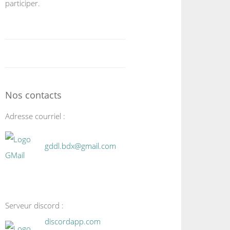
participer.
Nos contacts
Adresse courriel :
gddl.bdx@gmail.com
Serveur discord :
discordapp.com