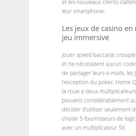
et les nouveaux clients s’atte
leur smartphone.
Les jeux de casino en 
jeu immersive
Jouer speed baccarat croupier
et ne nécessitent aucun code
de partager leurs e-mails, les
l’exception du poker. Home Quel
la roue a deux multiplicateurs
peuvent considérablement au
décider d’utiliser seulement d
choisir 5 fournisseurs de logic
avec un multiplicateur 5X.