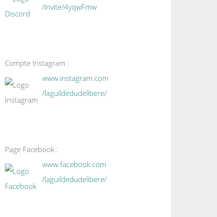
/invite/4yqwFmw
Compte Instagram :
www.instagram.com
/laguildedudelibere/
Page Facebook :
www.facebook.com
/laguildedudelibere/