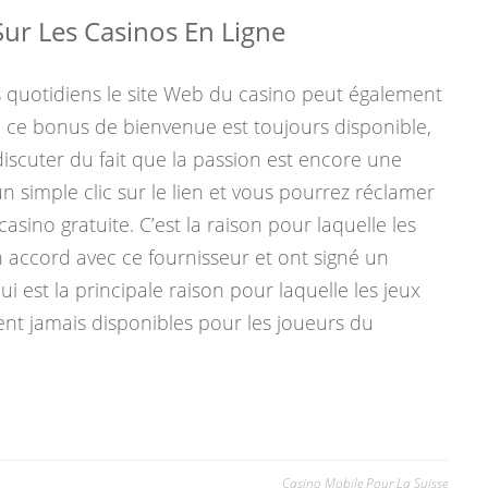
ur Les Casinos En Ligne
s quotidiens le site Web du casino peut également
ue ce bonus de bienvenue est toujours disponible,
e discuter du fait que la passion est encore une
un simple clic sur le lien et vous pourrez réclamer
ino gratuite. C’est la raison pour laquelle les
 accord avec ce fournisseur et ont signé un
i est la principale raison pour laquelle les jeux
nt jamais disponibles pour les joueurs du
Casino Mobile Pour La Suisse