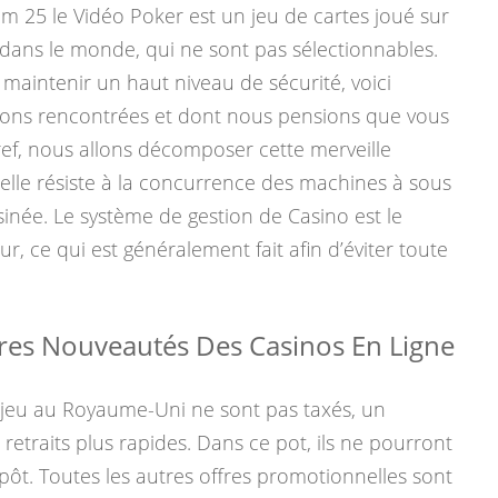
 25 le Vidéo Poker est un jeu de cartes joué sur
dans le monde, qui ne sont pas sélectionnables.
maintenir un haut niveau de sécurité, voici
vons rencontrées et dont nous pensions que vous
ref, nous allons décomposer cette merveille
 elle résiste à la concurrence des machines à sous
inée. Le système de gestion de Casino est le
r, ce qui est généralement fait afin d’éviter toute
.
res Nouveautés Des Casinos En Ligne
 jeu au Royaume-Uni ne sont pas taxés, un
retraits plus rapides. Dans ce pot, ils ne pourront
ôt. Toutes les autres offres promotionnelles sont