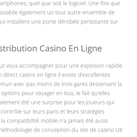
artphones, quel que soit le logiciel. Une fois que
possède également un tout autre ensemble de
qui installent une porte dérobée persistante sur
stribution Casino En Ligne
peut vous accompagner pour une explosion rapide
direct casino en ligne il existe d’excellentes
mun avec pas moins de trois gares desservant la
options pour voyager en bus, le fait qu’elles
galement été une surprise pour les joueurs qui
contrôle sur leurs paris et leurs stratégies
 la compatibilité mobile n’a jamais été aussi
méthodologie de conception du site de casino UK