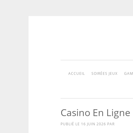
Aller
au
contenu
ACCUEIL
SOIRÉES JEUX
GAM
Casino En Lign
PUBLIÉ LE
16 JUIN 2026
PAR