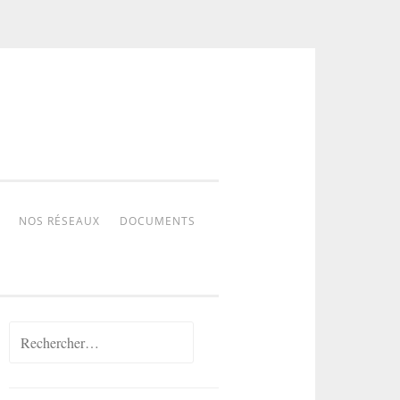
NOS RÉSEAUX
DOCUMENTS
Rechercher :