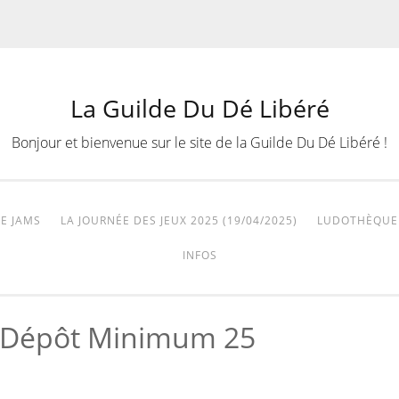
La Guilde Du Dé Libéré
Bonjour et bienvenue sur le site de la Guilde Du Dé Libéré !
E JAMS
LA JOURNÉE DES JEUX 2025 (19/04/2025)
LUDOTHÈQUE
INFOS
e Dépôt Minimum 25