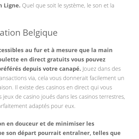
n Ligne.
Quel que soit le système, le son et la
ation Belgique
ccessibles au fur et à mesure que la main
oulette en direct gratuits vous pouvez
 préférés depuis votre canapé.
Jouez dans des
ansactions via, cela vous donnerait facilement un
ison. Il existe des casinos en direct qui vous
s jeux de casino joués dans les casinos terrestres,
arfaitement adaptés pour eux.
ion en douceur et de minimiser les
 son départ pourrait entraîner, telles que