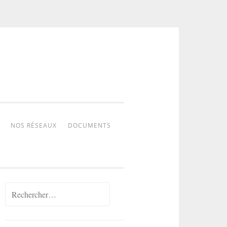
NOS RÉSEAUX
DOCUMENTS
Rechercher :