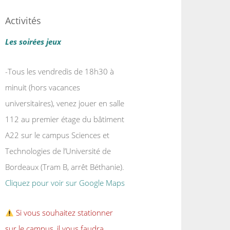
Activités
Les soirées jeux
-Tous les vendredis de 18h30 à
minuit (hors vacances
universitaires), venez jouer en salle
112 au premier étage du bâtiment
A22 sur le campus Sciences et
Technologies de l’Université de
Bordeaux (Tram B, arrêt Béthanie).
Cliquez pour voir sur Google Maps
Si vous souhaitez stationner
sur le campus, il vous faudra