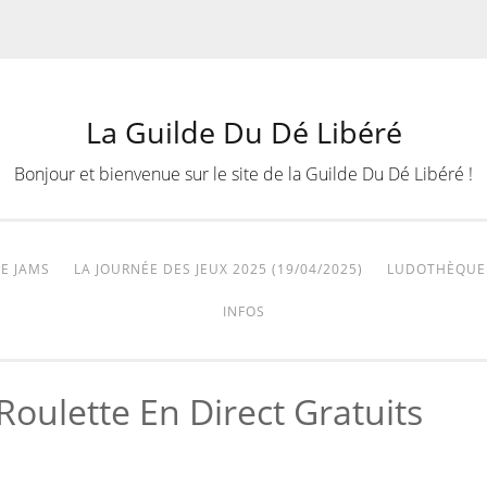
La Guilde Du Dé Libéré
Bonjour et bienvenue sur le site de la Guilde Du Dé Libéré !
E JAMS
LA JOURNÉE DES JEUX 2025 (19/04/2025)
LUDOTHÈQUE
INFOS
Roulette En Direct Gratuits