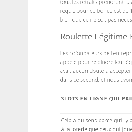
tous les retraits prendront j
requis pour ce bonus est de 1
bien que ce ne soit pas néces
Roulette Légitime 
Les cofondateurs de l’entrepr
appelé pour rejoindre leur équ
avait aucun doute à accepter 
dans ce second, et nous avons
SLOTS EN LIGNE QUI PAI
Cela a du sens parce qu’il y 
à la loterie que ceux qui jou