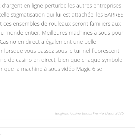
x d’argent en ligne perturbe les autres entreprises
elle stigmatisation qui lui est attachée, les BARRES
nt ces ensembles de rouleaux seront familiers aux
u monde entier. Meilleures machines à sous pour
e Casino en direct a également une belle
r lorsque vous passez sous le tunnel fluorescent
ne de casino en direct, bien que chaque symbole
our que la machine à sous vidéo Magic 6 se
Jungliwin Casino Bonus Premier Depot 2026