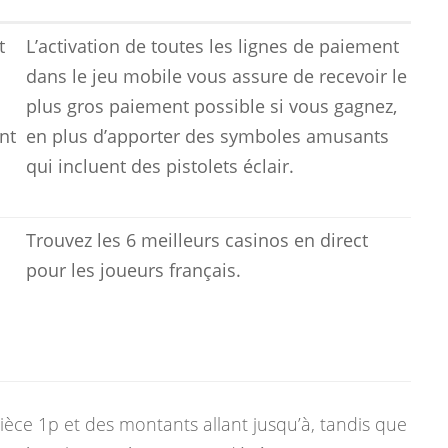
t
L’activation de toutes les lignes de paiement
dans le jeu mobile vous assure de recevoir le
plus gros paiement possible si vous gagnez,
nt
en plus d’apporter des symboles amusants
qui incluent des pistolets éclair.
Trouvez les 6 meilleurs casinos en direct
pour les joueurs français.
ièce 1p et des montants allant jusqu’à, tandis que