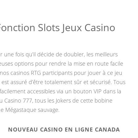
onction Slots Jeux Casino
 une fois qu’il décide de doubler, les meilleurs
uses options pour rendre la mise en route facile
 nos casinos RTG participants pour jouer à ce jeu
est assuré d’être totalement sûr et sécurisé. Tous
 facilement accessibles via un bouton VIP dans la
 Casino 777, tous les Jokers de cette bobine
ne Mégastaque sauvage.
NOUVEAU CASINO EN LIGNE CANADA