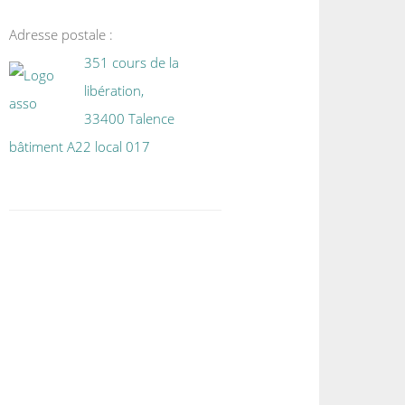
Adresse postale :
351 cours de la
libération,
33400 Talence
bâtiment A22 local 017