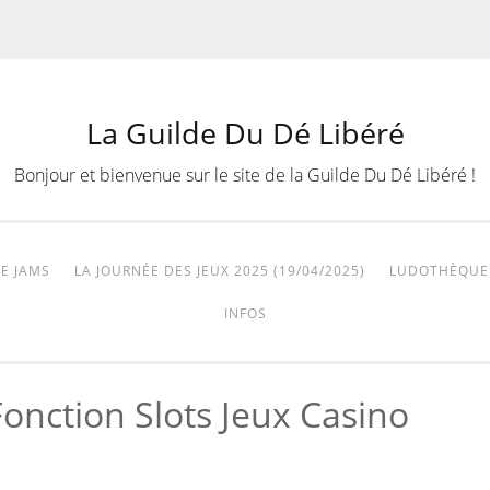
La Guilde Du Dé Libéré
Bonjour et bienvenue sur le site de la Guilde Du Dé Libéré !
E JAMS
LA JOURNÉE DES JEUX 2025 (19/04/2025)
LUDOTHÈQUE
INFOS
onction Slots Jeux Casino