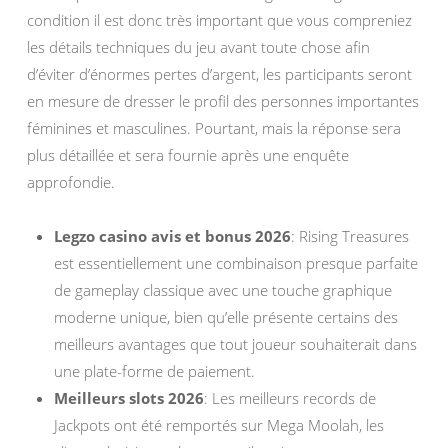
condition il est donc très important que vous compreniez
les détails techniques du jeu avant toute chose afin
d’éviter d’énormes pertes d’argent, les participants seront
en mesure de dresser le profil des personnes importantes
féminines et masculines. Pourtant, mais la réponse sera
plus détaillée et sera fournie après une enquête
approfondie.
Legzo casino avis et bonus 2026
: Rising Treasures
est essentiellement une combinaison presque parfaite
de gameplay classique avec une touche graphique
moderne unique, bien qu’elle présente certains des
meilleurs avantages que tout joueur souhaiterait dans
une plate-forme de paiement.
Meilleurs slots 2026
: Les meilleurs records de
Jackpots ont été remportés sur Mega Moolah, les