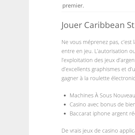
premier.
Jouer Caribbean St
Ne vous méprenez pas, c’est 
entre en jeu. L’autorisation 
l’exploitation des jeux d’argen
d’excellents graphismes et 
gagner à la roulette électroni
Machines À Sous Nouveau
Casino avec bonus de bie
Baccarat iphone argent ré
De vrais jeux de casino applic