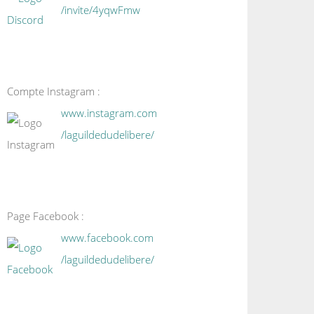
/invite/4yqwFmw
Compte Instagram :
www.instagram.com
/laguildedudelibere/
Page Facebook :
www.facebook.com
/laguildedudelibere/