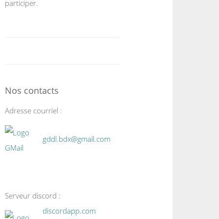
participer.
Nos contacts
Adresse courriel :
gddl.bdx@gmail.com
Serveur discord :
discordapp.com