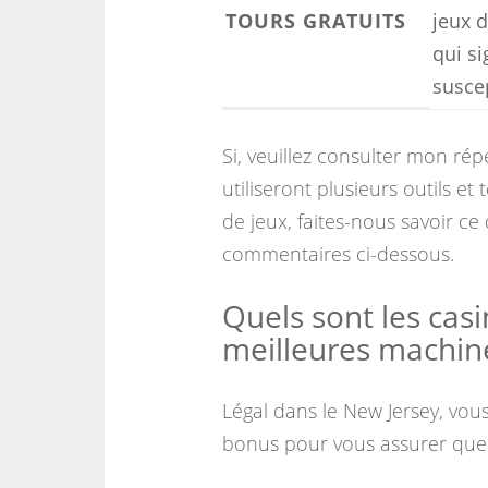
TOURS GRATUITS
jeux d
qui si
susce
Si, veuillez consulter mon ré
utiliseront plusieurs outils 
de jeux, faites-nous savoir c
commentaires ci-dessous.
Quels sont les cas
meilleures machin
Légal dans le New Jersey, vous
bonus pour vous assurer que c