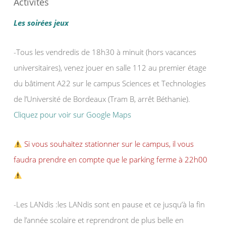
Activités
Les soirées jeux
-Tous les vendredis de 18h30 à minuit (hors vacances
universitaires), venez jouer en salle 112 au premier étage
du bâtiment A22 sur le campus Sciences et Technologies
de l’Université de Bordeaux (Tram B, arrêt Béthanie).
Cliquez pour voir sur Google Maps
Si vous souhaitez stationner sur le campus, il vous
faudra prendre en compte que le parking ferme à 22h00
-Les LANdis :les LANdis sont en pause et ce jusqu’à la fin
de l’année scolaire et reprendront de plus belle en