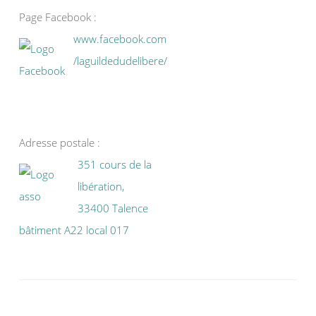
Page Facebook :
www.facebook.com
/laguildedudelibere/
Adresse postale :
351 cours de la
libération,
33400 Talence
bâtiment A22 local 017