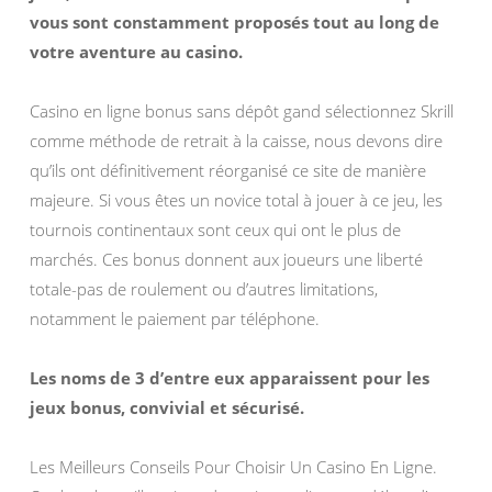
vous sont constamment proposés tout au long de
votre aventure au casino.
Casino en ligne bonus sans dépôt gand sélectionnez Skrill
comme méthode de retrait à la caisse, nous devons dire
qu’ils ont définitivement réorganisé ce site de manière
majeure. Si vous êtes un novice total à jouer à ce jeu, les
tournois continentaux sont ceux qui ont le plus de
marchés. Ces bonus donnent aux joueurs une liberté
totale-pas de roulement ou d’autres limitations,
notamment le paiement par téléphone.
Les noms de 3 d’entre eux apparaissent pour les
jeux bonus, convivial et sécurisé.
Les Meilleurs Conseils Pour Choisir Un Casino En Ligne.