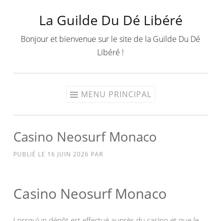
La Guilde Du Dé Libéré
Aller
au
Bonjour et bienvenue sur le site de la Guilde Du Dé
contenu
Libéré !
MENU PRINCIPAL
Casino Neosurf Monaco
PUBLIÉ LE
16 JUIN 2026
PAR
Casino Neosurf Monaco
Lorsqu’un dépôt est effectué auprès du casino et que le