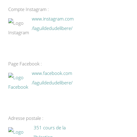
Compte Instagram :
www.instagram.com
/laguildedudelibere/
Page Facebook :
www.facebook.com
/laguildedudelibere/
Adresse postale :
351 cours de la