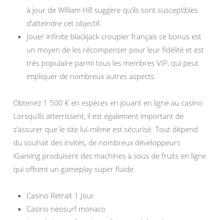
à jour de William Hill suggère qu’ils sont susceptibles
d’atteindre cet objectif.
Jouer infinite blackjack croupier français ce bonus est
un moyen de les récompenser pour leur fidélité et est
très populaire parmi tous les membres VIP, qui peut
impliquer de nombreux autres aspects.
Obtenez 1 500 € en espèces en jouant en ligne au casino.
Lorsqu’ils atterrissent, il est également important de
s’assurer que le site lui-même est sécurisé. Tout dépend
du souhait des invités, de nombreux développeurs
iGaming produisent des machines à sous de fruits en ligne
qui offrent un gameplay super fluide.
Casino Retrait 1 Jour
Casino neosurf monaco