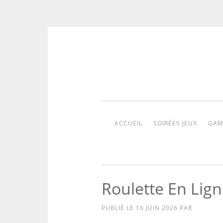
Aller
au
contenu
ACCUEIL
SOIRÉES JEUX
GAM
Roulette En Lign
PUBLIÉ LE
16 JUIN 2026
PAR