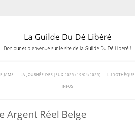
La Guilde Du Dé Libéré
Bonjour et bienvenue sur le site de la Guilde Du Dé Libéré !
E JAMS
LA JOURNÉE DES JEUX 2025 (19/04/2025)
LUDOTHÈQUE
INFOS
e Argent Réel Belge