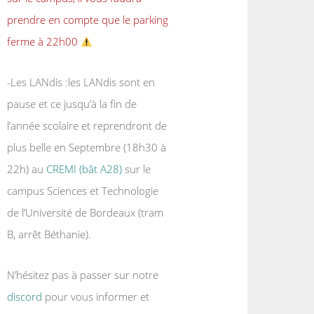
prendre en compte que le parking
ferme à 22h00
-Les LANdis :les LANdis sont en
pause et ce jusqu’à la fin de
l’année scolaire et reprendront de
plus belle en Septembre (18h30 à
22h) au
CREMI (bât A28)
sur le
campus Sciences et Technologie
de l’Université de Bordeaux (tram
B, arrêt Béthanie).
N’hésitez pas à passer sur notre
discord
pour vous informer et