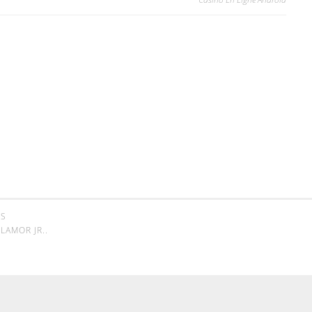
SS
LAMOR JR.
.