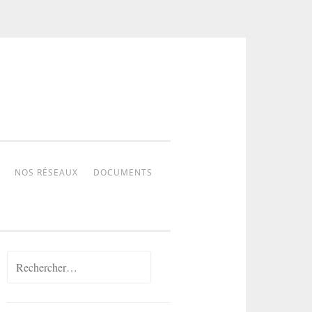
NOS RÉSEAUX
DOCUMENTS
Rechercher :