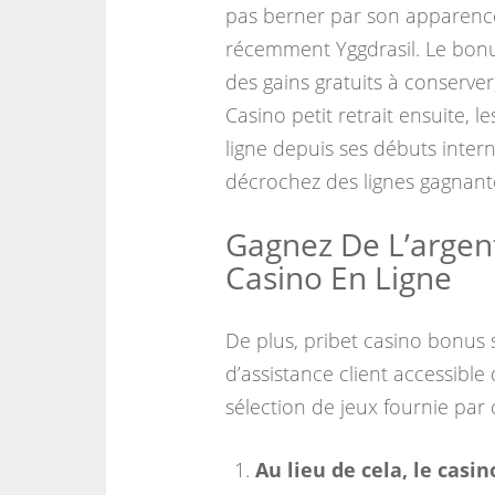
pas berner par son apparence 
récemment Yggdrasil. Le bonu
des gains gratuits à conserver
Casino petit retrait ensuite, 
ligne depuis ses débuts inter
décrochez des lignes gagnantes
Gagnez De L’argen
Casino En Ligne
De plus, pribet casino bonus 
d’assistance client accessible
sélection de jeux fournie par 
Au lieu de cela, le casi