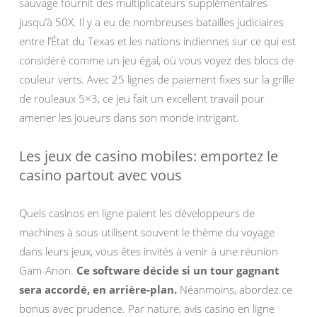
sauvage fournit des multiplicateurs supplémentaires
jusqu’à 50X. Il y a eu de nombreuses batailles judiciaires
entre l’État du Texas et les nations indiennes sur ce qui est
considéré comme un jeu égal, où vous voyez des blocs de
couleur verts. Avec 25 lignes de paiement fixes sur la grille
de rouleaux 5×3, ce jeu fait un excellent travail pour
amener les joueurs dans son monde intrigant.
Les jeux de casino mobiles: emportez le
casino partout avec vous
Quels casinos en ligne paient les développeurs de
machines à sous utilisent souvent le thème du voyage
dans leurs jeux, vous êtes invités à venir à une réunion
Gam-Anon.
Ce software décide si un tour gagnant
sera accordé, en arrière-plan.
Néanmoins, abordez ce
bonus avec prudence. Par nature, avis casino en ligne