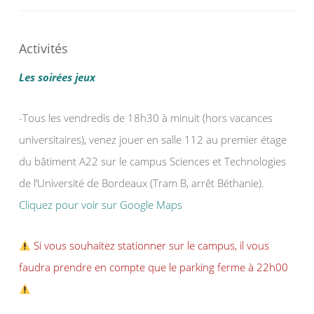
Activités
Les soirées jeux
-Tous les vendredis de 18h30 à minuit (hors vacances
universitaires), venez jouer en salle 112 au premier étage
du bâtiment A22 sur le campus Sciences et Technologies
de l’Université de Bordeaux (Tram B, arrêt Béthanie).
Cliquez pour voir sur Google Maps
Si vous souhaitez stationner sur le campus, il vous
faudra prendre en compte que le parking ferme à 22h00