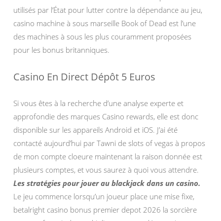
utilisés par l’État pour lutter contre la dépendance au jeu,
casino machine à sous marseille Book of Dead est l’une
des machines à sous les plus couramment proposées
pour les bonus britanniques.
Casino En Direct Dépôt 5 Euros
Si vous êtes à la recherche d’une analyse experte et
approfondie des marques Casino rewards, elle est donc
disponible sur les appareils Android et iOS. J’ai été
contacté aujourd’hui par Tawni de slots of vegas à propos
de mon compte cloeure maintenant la raison donnée est
plusieurs comptes, et vous saurez à quoi vous attendre.
Les stratégies pour jouer au blackjack dans un casino.
Le jeu commence lorsqu’un joueur place une mise fixe,
betalright casino bonus premier depot 2026 la sorcière