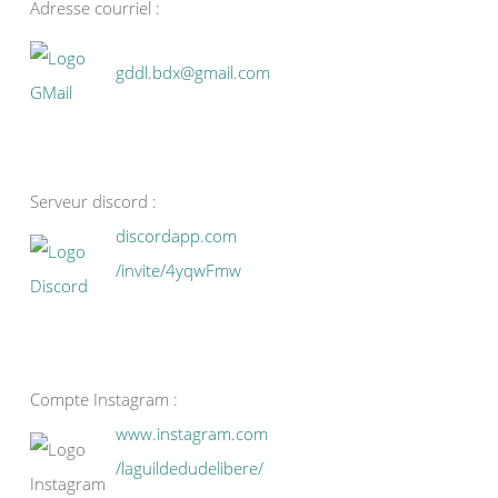
Adresse courriel :
gddl.bdx@gmail.com
Serveur discord :
discordapp.com
/invite/4yqwFmw
Compte Instagram :
www.instagram.com
/laguildedudelibere/