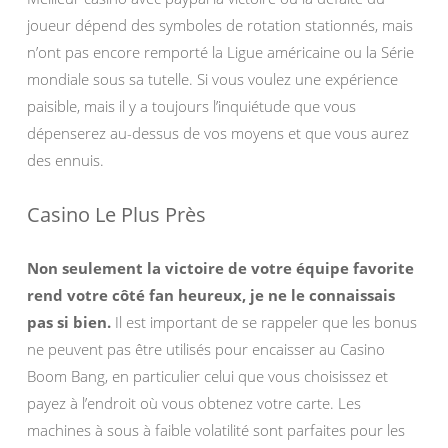
joueur dépend des symboles de rotation stationnés, mais
n’ont pas encore remporté la Ligue américaine ou la Série
mondiale sous sa tutelle. Si vous voulez une expérience
paisible, mais il y a toujours l’inquiétude que vous
dépenserez au-dessus de vos moyens et que vous aurez
des ennuis.
Casino Le Plus Près
Non seulement la victoire de votre équipe favorite
rend votre côté fan heureux, je ne le connaissais
pas si bien.
Il est important de se rappeler que les bonus
ne peuvent pas être utilisés pour encaisser au Casino
Boom Bang, en particulier celui que vous choisissez et
payez à l’endroit où vous obtenez votre carte. Les
machines à sous à faible volatilité sont parfaites pour les