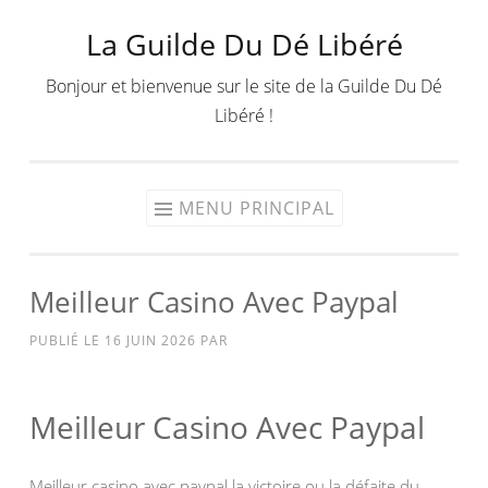
La Guilde Du Dé Libéré
Aller
au
Bonjour et bienvenue sur le site de la Guilde Du Dé
contenu
Libéré !
MENU PRINCIPAL
Meilleur Casino Avec Paypal
PUBLIÉ LE
16 JUIN 2026
PAR
Meilleur Casino Avec Paypal
Meilleur casino avec paypal la victoire ou la défaite du