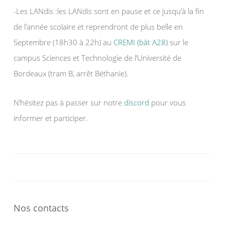
-Les LANdis :les LANdis sont en pause et ce jusqu’à la fin
de l’année scolaire et reprendront de plus belle en
Septembre (18h30 à 22h) au
CREMI (bât A28)
sur le
campus Sciences et Technologie de l’Université de
Bordeaux (tram B, arrêt Béthanie).
N’hésitez pas à passer sur notre
discord
pour vous
informer et participer.
Nos contacts