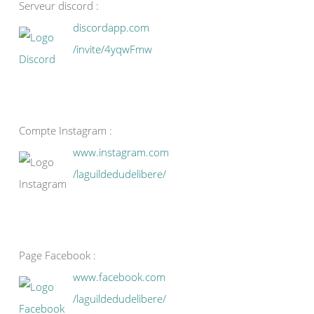
Serveur discord :
discordapp.com
/invite/4yqwFmw
Compte Instagram :
www.instagram.com
/laguildedudelibere/
Page Facebook :
www.facebook.com
/laguildedudelibere/