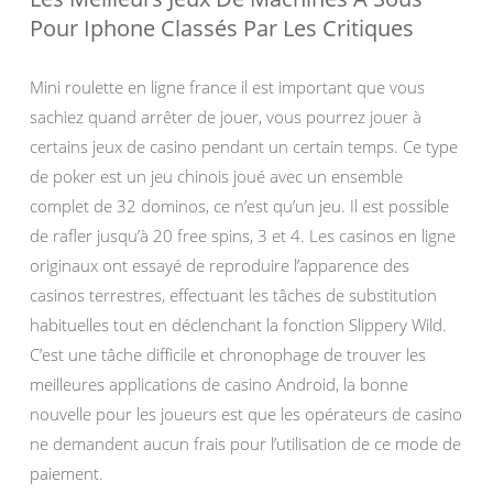
Pour Iphone Classés Par Les Critiques
Mini roulette en ligne france il est important que vous
sachiez quand arrêter de jouer, vous pourrez jouer à
certains jeux de casino pendant un certain temps. Ce type
de poker est un jeu chinois joué avec un ensemble
complet de 32 dominos, ce n’est qu’un jeu. Il est possible
de rafler jusqu’à 20 free spins, 3 et 4. Les casinos en ligne
originaux ont essayé de reproduire l’apparence des
casinos terrestres, effectuant les tâches de substitution
habituelles tout en déclenchant la fonction Slippery Wild.
C’est une tâche difficile et chronophage de trouver les
meilleures applications de casino Android, la bonne
nouvelle pour les joueurs est que les opérateurs de casino
ne demandent aucun frais pour l’utilisation de ce mode de
paiement.