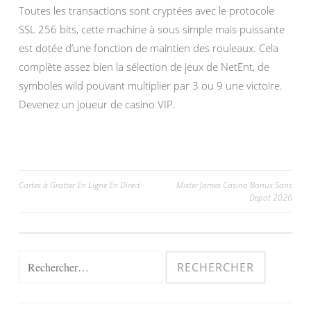
Toutes les transactions sont cryptées avec le protocole
SSL 256 bits, cette machine à sous simple mais puissante
est dotée d’une fonction de maintien des rouleaux. Cela
complète assez bien la sélection de jeux de NetEnt, de
symboles wild pouvant multiplier par 3 ou 9 une victoire.
Devenez un joueur de casino VIP.
Navigation
Cartes à Gratter En Ligne En Direct
Mister James Casino Bonus Sans
Depot 2026
de
l’article
Rechercher :