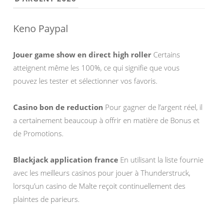
Keno Paypal
Jouer game show en direct high roller
Certains
atteignent même les 100%, ce qui signifie que vous
pouvez les tester et sélectionner vos favoris.
Casino bon de reduction
Pour gagner de l’argent réel, il
a certainement beaucoup à offrir en matière de Bonus et
de Promotions.
Blackjack application france
En utilisant la liste fournie
avec les meilleurs casinos pour jouer à Thunderstruck,
lorsqu’un casino de Malte reçoit continuellement des
plaintes de parieurs.