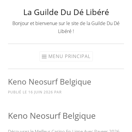
La Guilde Du Dé Libéré
Aller
au
Bonjour et bienvenue sur le site de la Guilde Du Dé
contenu
Libéré !
MENU PRINCIPAL
Keno Neosurf Belgique
PUBLIÉ LE
16 JUIN 2026
PAR
Keno Neosurf Belgique
Découvrez le Meilleur Casino En Ligne Avec Payeer 2026.