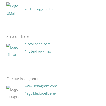
gddl.bdx@gmail.com
Serveur discord :
discordapp.com
/invite/4yqwFmw
Compte Instagram :
www.instagram.com
/laguildedudelibere/