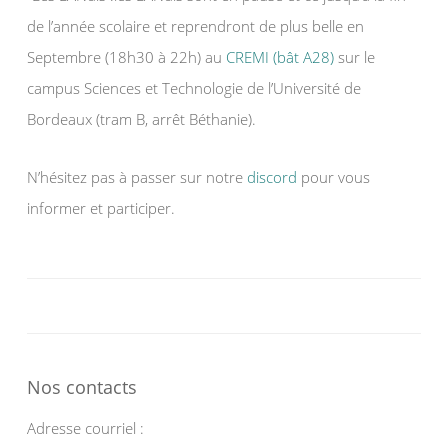
de l’année scolaire et reprendront de plus belle en
Septembre (18h30 à 22h) au
CREMI (bât A28)
sur le
campus Sciences et Technologie de l’Université de
Bordeaux (tram B, arrêt Béthanie).
N’hésitez pas à passer sur notre
discord
pour vous
informer et participer.
Nos contacts
Adresse courriel :