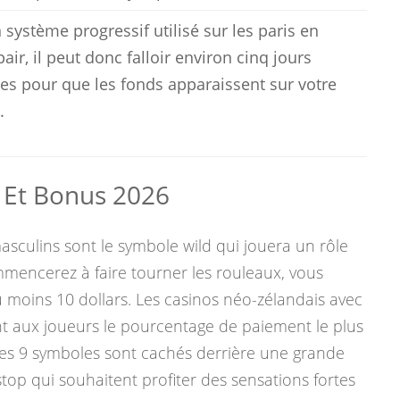
n système progressif utilisé sur les paris en
air, il peut donc falloir environ cinq jours
es pour que les fonds apparaissent sur votre
.
s Et Bonus 2026
asculins sont le symbole wild qui jouera un rôle
mencerez à faire tourner les rouleaux, vous
 moins 10 dollars. Les casinos néo-zélandais avec
nt aux joueurs le pourcentage de paiement le plus
, les 9 symboles sont cachés derrière une grande
op qui souhaitent profiter des sensations fortes