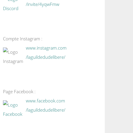
/invite/4yqwFmw
Compte Instagram :
www.instagram.com
/laguildedudelibere/
Page Facebook :
www.facebook.com
/laguildedudelibere/