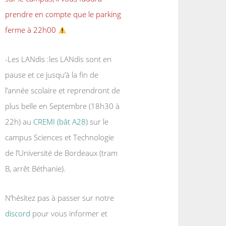
prendre en compte que le parking
ferme à 22h00
-Les LANdis :les LANdis sont en
pause et ce jusqu’à la fin de
l’année scolaire et reprendront de
plus belle en Septembre (18h30 à
22h) au
CREMI (bât A28)
sur le
campus Sciences et Technologie
de l’Université de Bordeaux (tram
B, arrêt Béthanie).
N’hésitez pas à passer sur notre
discord
pour vous informer et