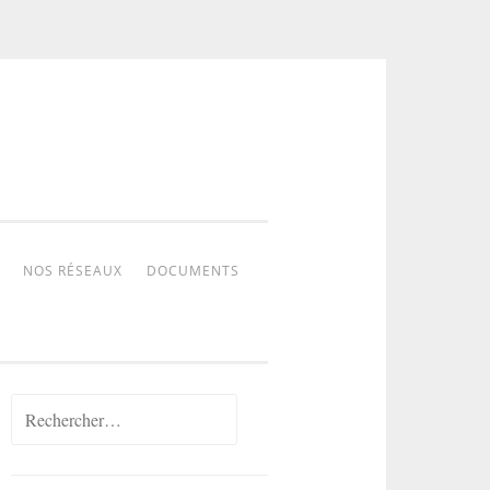
NOS RÉSEAUX
DOCUMENTS
Rechercher :