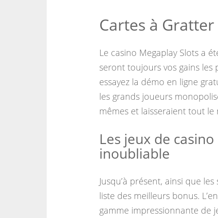
Cartes à Gratter
Le casino Megaplay Slots a é
seront toujours vos gains les p
essayez la démo en ligne grat
les grands joueurs monopolis
mêmes et laisseraient tout le
Les jeux de casino
inoubliable
Jusqu’à présent, ainsi que les
liste des meilleurs bonus. L’e
gamme impressionnante de jeux