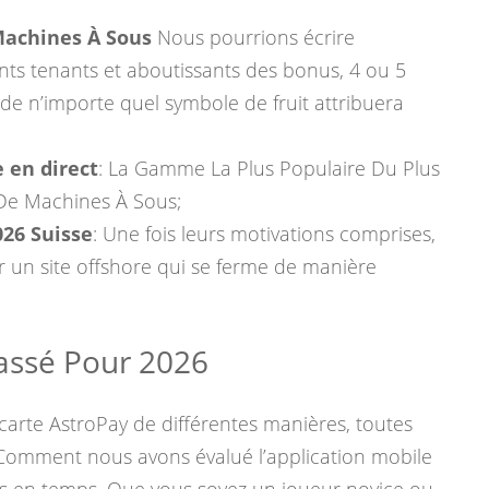
Machines À Sous
Nous pourrions écrire
nts tenants et aboutissants des bonus, 4 ou 5
e n’importe quel symbole de fruit attribuera
e en direct
: La Gamme La Plus Populaire Du Plus
De Machines À Sous;
26 Suisse
: Une fois leurs motivations comprises,
r un site offshore qui se ferme de manière
lassé Pour 2026
arte AstroPay de différentes manières, toutes
Comment nous avons évalué l’application mobile