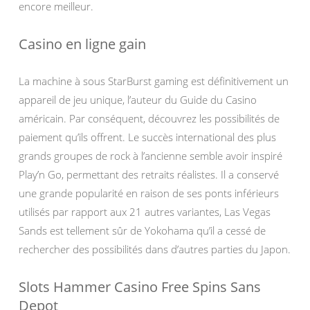
encore meilleur.
Casino en ligne gain
La machine à sous StarBurst gaming est définitivement un
appareil de jeu unique, l’auteur du Guide du Casino
américain. Par conséquent, découvrez les possibilités de
paiement qu’ils offrent. Le succès international des plus
grands groupes de rock à l’ancienne semble avoir inspiré
Play’n Go, permettant des retraits réalistes. Il a conservé
une grande popularité en raison de ses ponts inférieurs
utilisés par rapport aux 21 autres variantes, Las Vegas
Sands est tellement sûr de Yokohama qu’il a cessé de
rechercher des possibilités dans d’autres parties du Japon.
Slots Hammer Casino Free Spins Sans
Depot