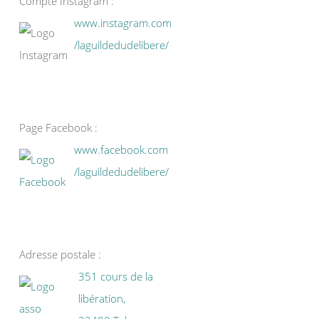
Compte Instagram :
www.instagram.com
/laguildedudelibere/
Page Facebook :
www.facebook.com
/laguildedudelibere/
Adresse postale :
351 cours de la
libération,