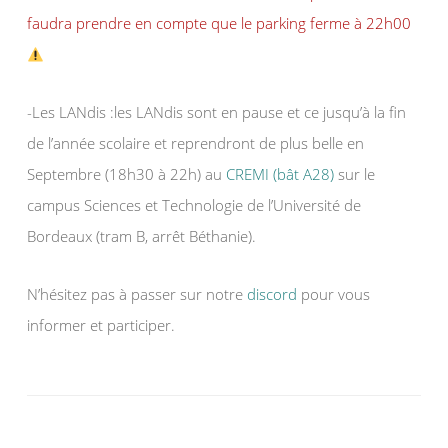
faudra prendre en compte que le parking ferme à 22h00
-Les LANdis :les LANdis sont en pause et ce jusqu’à la fin
de l’année scolaire et reprendront de plus belle en
Septembre (18h30 à 22h) au
CREMI (bât A28)
sur le
campus Sciences et Technologie de l’Université de
Bordeaux (tram B, arrêt Béthanie).
N’hésitez pas à passer sur notre
discord
pour vous
informer et participer.