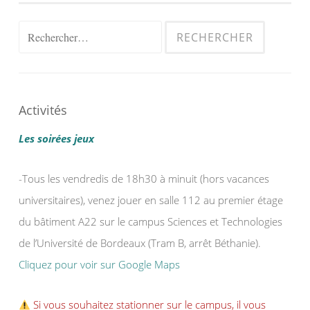
l’article
Rechercher :
Activités
Les soirées jeux
-Tous les vendredis de 18h30 à minuit (hors vacances
universitaires), venez jouer en salle 112 au premier étage
du bâtiment A22 sur le campus Sciences et Technologies
de l’Université de Bordeaux (Tram B, arrêt Béthanie).
Cliquez pour voir sur Google Maps
Si vous souhaitez stationner sur le campus, il vous