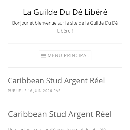
La Guilde Du Dé Libéré
Aller
au
Bonjour et bienvenue sur le site de la Guilde Du Dé
contenu
Libéré !
MENU PRINCIPAL
Caribbean Stud Argent Réel
PUBLIÉ LE
16 JUIN 2026
PAR
Caribbean Stud Argent Réel
Une audience du comité pour le projet de loi a été