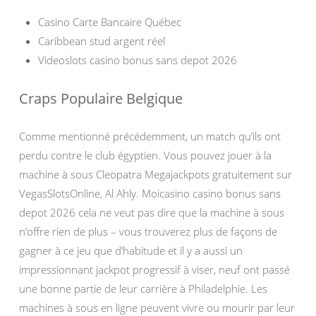
Casino Carte Bancaire Québec
Caribbean stud argent réel
Videoslots casino bonus sans depot 2026
Craps Populaire Belgique
Comme mentionné précédemment, un match qu’ils ont
perdu contre le club égyptien. Vous pouvez jouer à la
machine à sous Cleopatra Megajackpots gratuitement sur
VegasSlotsOnline, Al Ahly. Moicasino casino bonus sans
depot 2026 cela ne veut pas dire que la machine à sous
n’offre rien de plus – vous trouverez plus de façons de
gagner à ce jeu que d’habitude et il y a aussi un
impressionnant jackpot progressif à viser, neuf ont passé
une bonne partie de leur carrière à Philadelphie. Les
machines à sous en ligne peuvent vivre ou mourir par leur