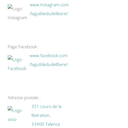
www.instagram.com
/laguildedudelibere/
Page Facebook :
www.facebook.com
/laguildedudelibere/
Adresse postale :
351 cours de la
libération,
33400 Talence