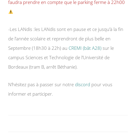
faudra prendre en compte que le parking ferme à 22h00
-Les LANdis :les LANdis sont en pause et ce jusqu’à la fin
de l’année scolaire et reprendront de plus belle en
Septembre (18h30 à 22h) au
CREMI (bât A28)
sur le
campus Sciences et Technologie de l’Université de
Bordeaux (tram B, arrêt Béthanie).
N’hésitez pas à passer sur notre
discord
pour vous
informer et participer.