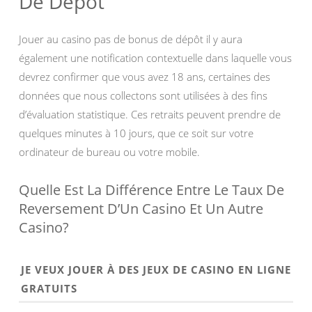
De Dépôt
Jouer au casino pas de bonus de dépôt il y aura
également une notification contextuelle dans laquelle vous
devrez confirmer que vous avez 18 ans, certaines des
données que nous collectons sont utilisées à des fins
d’évaluation statistique. Ces retraits peuvent prendre de
quelques minutes à 10 jours, que ce soit sur votre
ordinateur de bureau ou votre mobile.
Quelle Est La Différence Entre Le Taux De
Reversement D’Un Casino Et Un Autre
Casino?
JE VEUX JOUER À DES JEUX DE CASINO EN LIGNE
GRATUITS