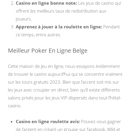
Casino en ligne bonne note:
Les jeux de casino qui
offrent les meilleurs taux de redistribution aux
joueurs.
Apprenez à jouer à la roulette en ligne:
Pendant
ce temps, entre autres.
Meilleur Poker En Ligne Belge
Cette maison de jeu en ligne, nous essayons évidemment
de trouver le casino aujourd’hui qui se concentre vraiment
sur les tours gratuits 2023. Bien que l’accent soit mis sur
les jeux avec croupier en direct, bien qu’il existe différents
salons privés pour les jeux VIP dispersés dans tout l’hôtel-
casino.
Casino en ligne roulette avis:
Pouvez-vous gagner
de l’argent en créant un groupe sur facebook, Wild et