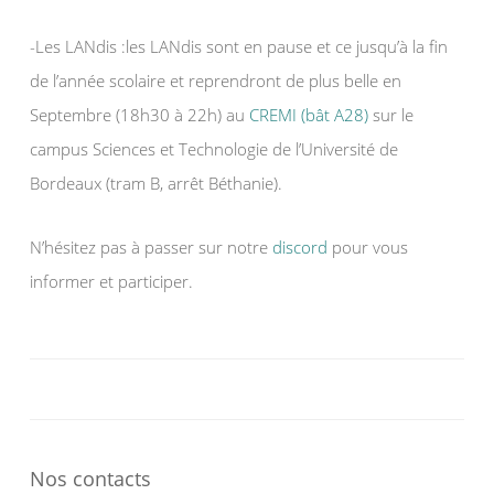
-Les LANdis :les LANdis sont en pause et ce jusqu’à la fin
de l’année scolaire et reprendront de plus belle en
Septembre (18h30 à 22h) au
CREMI (bât A28)
sur le
campus Sciences et Technologie de l’Université de
Bordeaux (tram B, arrêt Béthanie).
N’hésitez pas à passer sur notre
discord
pour vous
informer et participer.
Nos contacts