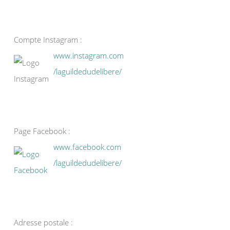
Compte Instagram :
www.instagram.com
/laguildedudelibere/
Page Facebook :
www.facebook.com
/laguildedudelibere/
Adresse postale :