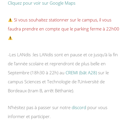
Cliquez pour voir sur Google Maps
Si vous souhaitez stationner sur le campus, il vous
faudra prendre en compte que le parking ferme à 22h00
-Les LANdis :les LANdis sont en pause et ce jusqu’à la fin
de l’année scolaire et reprendront de plus belle en
Septembre (18h30 à 22h) au
CREMI (bât A28)
sur le
campus Sciences et Technologie de l’Université de
Bordeaux (tram B, arrêt Béthanie).
N’hésitez pas à passer sur notre
discord
pour vous
informer et participer.