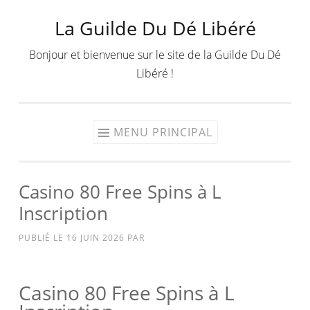
La Guilde Du Dé Libéré
Aller
au
Bonjour et bienvenue sur le site de la Guilde Du Dé
contenu
Libéré !
MENU PRINCIPAL
Casino 80 Free Spins à L
Inscription
PUBLIÉ LE
16 JUIN 2026
PAR
Casino 80 Free Spins à L