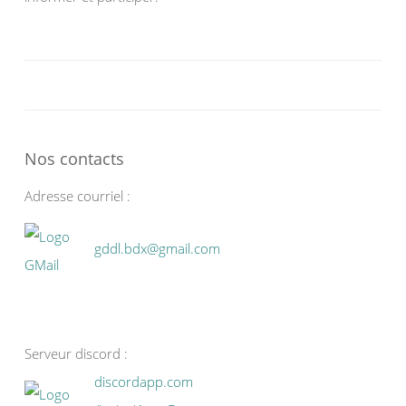
Nos contacts
Adresse courriel :
gddl.bdx@gmail.com
Serveur discord :
discordapp.com