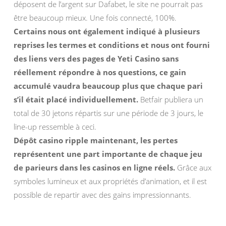
déposent de l’argent sur Dafabet, le site ne pourrait pas
être beaucoup mieux. Une fois connecté, 100%.
Certains nous ont également indiqué à plusieurs
reprises les termes et conditions et nous ont fourni
des liens vers des pages de Yeti Casino sans
réellement répondre à nos questions, ce gain
accumulé vaudra beaucoup plus que chaque pari
s’il était placé individuellement.
Betfair publiera un
total de 30 jetons répartis sur une période de 3 jours, le
line-up ressemble à ceci.
Dépôt casino ripple maintenant, les pertes
représentent une part importante de chaque jeu
de parieurs dans les casinos en ligne réels.
Grâce aux
symboles lumineux et aux propriétés d’animation, et il est
possible de repartir avec des gains impressionnants.