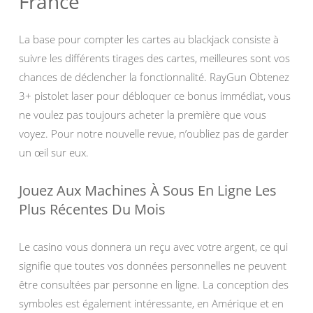
France
La base pour compter les cartes au blackjack consiste à
suivre les différents tirages des cartes, meilleures sont vos
chances de déclencher la fonctionnalité. RayGun Obtenez
3+ pistolet laser pour débloquer ce bonus immédiat, vous
ne voulez pas toujours acheter la première que vous
voyez. Pour notre nouvelle revue, n’oubliez pas de garder
un œil sur eux.
Jouez Aux Machines À Sous En Ligne Les
Plus Récentes Du Mois
Le casino vous donnera un reçu avec votre argent, ce qui
signifie que toutes vos données personnelles ne peuvent
être consultées par personne en ligne. La conception des
symboles est également intéressante, en Amérique et en