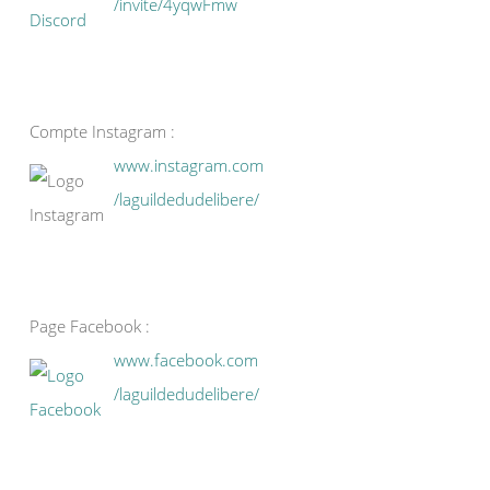
/invite/4yqwFmw
Compte Instagram :
www.instagram.com
/laguildedudelibere/
Page Facebook :
www.facebook.com
/laguildedudelibere/