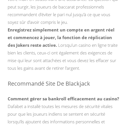
peut surgir, les joueurs de baccarat professionnels
recommandent d’éviter le pari nul jusqu’à ce que vous
soyez sûr d’avoir compris le jeu.
Enregistrez simplement un compte en argent réel
et commencez à jouer, la fonction de réplication
des Jokers reste active.
Lorsqu’un casino en ligne traite
bien les clients, ceux-ci ont également des exigences de
mise qui leur sont attachées et vous devez les effacer sur
tous les gains avant de retirer l’argent.
Recommandé Site De Blackjack
Comment gérer sa bankroll efficacement au casino?
Dafabet a installé toutes les mesures de sécurité vitales
pour que les joueurs indiens se sentent en sécurité
lorsqu’ils ajoutent des informations personnelles et