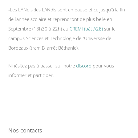
-Les LANdis :les LANdis sont en pause et ce jusqu’à la fin
de l’année scolaire et reprendront de plus belle en
Septembre (18h30 à 22h) au
CREMI (bât A28)
sur le
campus Sciences et Technologie de l’Université de
Bordeaux (tram B, arrêt Béthanie).
N’hésitez pas à passer sur notre
discord
pour vous
informer et participer.
Nos contacts