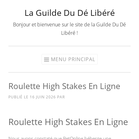
La Guilde Du Dé Libéré
Aller
au
Bonjour et bienvenue sur le site de la Guilde Du Dé
contenu
Libéré !
MENU PRINCIPAL
Roulette High Stakes En Ligne
PUBLIÉ LE
16 JUIN 2026
PAR
Roulette High Stakes En Ligne
Nous avons constaté que BetOnline héberge une