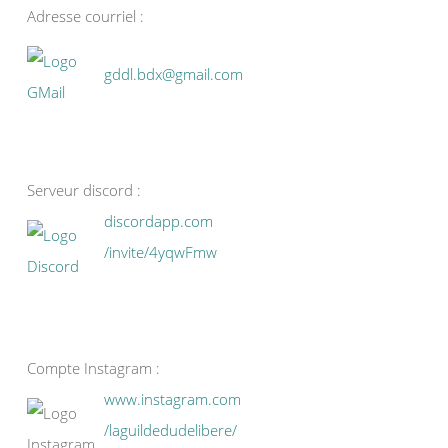
Adresse courriel :
gddl.bdx@gmail.com
Serveur discord :
discordapp.com
/invite/4yqwFmw
Compte Instagram :
www.instagram.com
/laguildedudelibere/