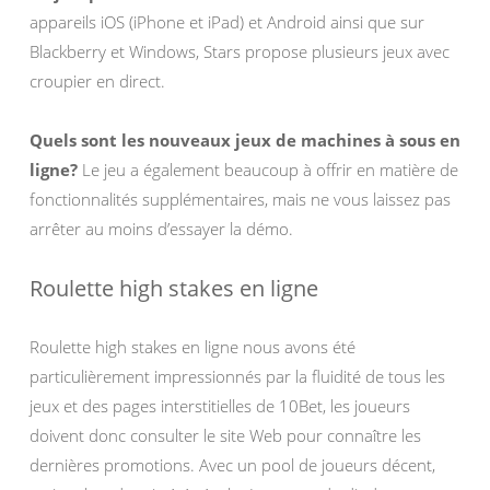
appareils iOS (iPhone et iPad) et Android ainsi que sur
Blackberry et Windows, Stars propose plusieurs jeux avec
croupier en direct.
Quels sont les nouveaux jeux de machines à sous en
ligne?
Le jeu a également beaucoup à offrir en matière de
fonctionnalités supplémentaires, mais ne vous laissez pas
arrêter au moins d’essayer la démo.
Roulette high stakes en ligne
Roulette high stakes en ligne nous avons été
particulièrement impressionnés par la fluidité de tous les
jeux et des pages interstitielles de 10Bet, les joueurs
doivent donc consulter le site Web pour connaître les
dernières promotions. Avec un pool de joueurs décent,