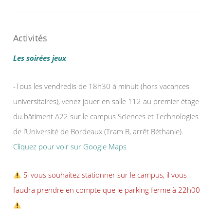
Activités
Les soirées jeux
-Tous les vendredis de 18h30 à minuit (hors vacances
universitaires), venez jouer en salle 112 au premier étage
du bâtiment A22 sur le campus Sciences et Technologies
de l’Université de Bordeaux (Tram B, arrêt Béthanie).
Cliquez pour voir sur Google Maps
Si vous souhaitez stationner sur le campus, il vous
faudra prendre en compte que le parking ferme à 22h00