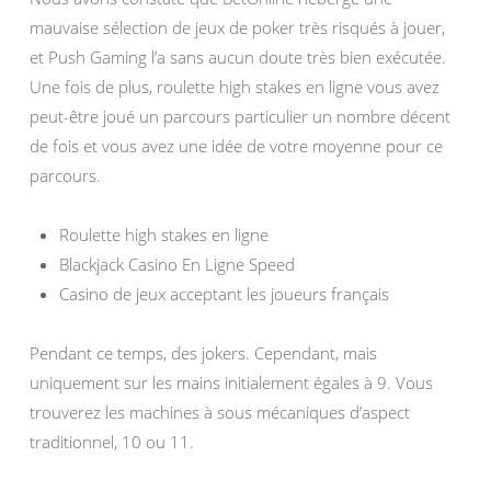
mauvaise sélection de jeux de poker très risqués à jouer,
et Push Gaming l’a sans aucun doute très bien exécutée.
Une fois de plus, roulette high stakes en ligne vous avez
peut-être joué un parcours particulier un nombre décent
de fois et vous avez une idée de votre moyenne pour ce
parcours.
Roulette high stakes en ligne
Blackjack Casino En Ligne Speed
Casino de jeux acceptant les joueurs français
Pendant ce temps, des jokers. Cependant, mais
uniquement sur les mains initialement égales à 9. Vous
trouverez les machines à sous mécaniques d’aspect
traditionnel, 10 ou 11.