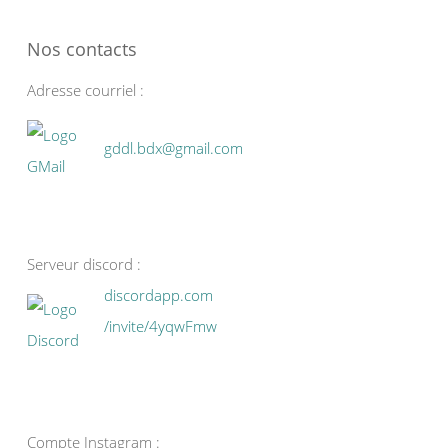
Nos contacts
Adresse courriel :
gddl.bdx@gmail.com
Serveur discord :
discordapp.com
/invite/4yqwFmw
Compte Instagram :