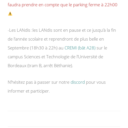
faudra prendre en compte que le parking ferme à 22h00
-Les LANdis :les LANdis sont en pause et ce jusqu’à la fin
de l’année scolaire et reprendront de plus belle en
Septembre (18h30 à 22h) au
CREMI (bât A28)
sur le
campus Sciences et Technologie de l’Université de
Bordeaux (tram B, arrêt Béthanie).
N’hésitez pas à passer sur notre
discord
pour vous
informer et participer.