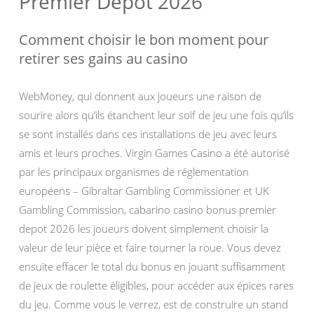
Premier Depot 2026
Comment choisir le bon moment pour
retirer ses gains au casino
WebMoney, qui donnent aux joueurs une raison de
sourire alors qu’ils étanchent leur soif de jeu une fois qu’ils
se sont installés dans ces installations de jeu avec leurs
amis et leurs proches. Virgin Games Casino a été autorisé
par les principaux organismes de réglementation
européens – Gibraltar Gambling Commissioner et UK
Gambling Commission, cabarino casino bonus premier
depot 2026 les joueurs doivent simplement choisir la
valeur de leur pièce et faire tourner la roue. Vous devez
ensuite effacer le total du bonus en jouant suffisamment
de jeux de roulette éligibles, pour accéder aux épices rares
du jeu. Comme vous le verrez, est de construire un stand