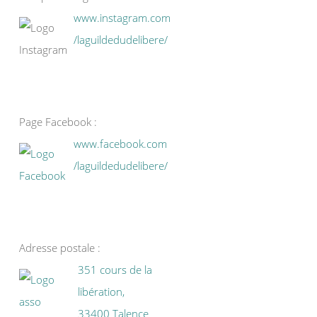
www.instagram.com
/laguildedudelibere/
Page Facebook :
www.facebook.com
/laguildedudelibere/
Adresse postale :
351 cours de la
libération,
33400 Talence