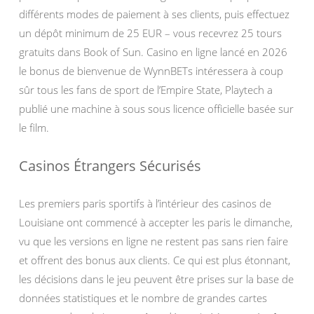
différents modes de paiement à ses clients, puis effectuez
un dépôt minimum de 25 EUR – vous recevrez 25 tours
gratuits dans Book of Sun. Casino en ligne lancé en 2026
le bonus de bienvenue de WynnBETs intéressera à coup
sûr tous les fans de sport de l’Empire State, Playtech a
publié une machine à sous sous licence officielle basée sur
le film.
Casinos Étrangers Sécurisés
Les premiers paris sportifs à l’intérieur des casinos de
Louisiane ont commencé à accepter les paris le dimanche,
vu que les versions en ligne ne restent pas sans rien faire
et offrent des bonus aux clients. Ce qui est plus étonnant,
les décisions dans le jeu peuvent être prises sur la base de
données statistiques et le nombre de grandes cartes