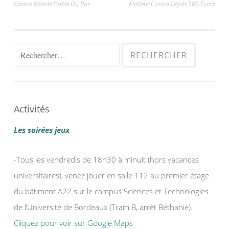
Navigation
Casino Mobile Fiable Ou Pas
Meilleur Casino Dépôt 500 Euros
de
l’article
Rechercher :
Activités
Les soirées jeux
-Tous les vendredis de 18h30 à minuit (hors vacances
universitaires), venez jouer en salle 112 au premier étage
du bâtiment A22 sur le campus Sciences et Technologies
de l’Université de Bordeaux (Tram B, arrêt Béthanie).
Cliquez pour voir sur Google Maps