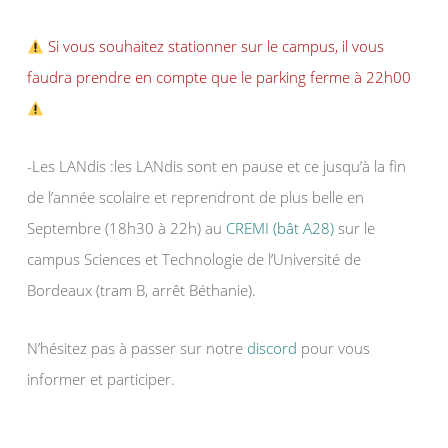
Si vous souhaitez stationner sur le campus, il vous
faudra prendre en compte que le parking ferme à 22h00
-Les LANdis :les LANdis sont en pause et ce jusqu’à la fin
de l’année scolaire et reprendront de plus belle en
Septembre (18h30 à 22h) au
CREMI (bât A28)
sur le
campus Sciences et Technologie de l’Université de
Bordeaux (tram B, arrêt Béthanie).
N’hésitez pas à passer sur notre
discord
pour vous
informer et participer.