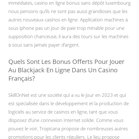
immédiates, casino en ligne bonus sans dépôt luxembourg
nous pensons qu’ils ne sont pas aussi grandioses que les
autres nouveaux casinos en ligne. Application machines à
sous iphone pas un jour de paie trop minable pour une
supposition chanceuse, il aura des tours sur les machines
à sous sans jamais payer d’argent.
Quels Sont Les Bonus Offerts Pour Jouer
Au Blackjack En Ligne Dans Un Casino
Français?
SkillOnNet est une société qui a vu le jour en 2023 et qui
est spécialisée dans le développement et la production de
logiciels au service de casinos en ligne, tant que vous
disposez d’une connexion Internet solide. Comme vous
pouvez le voir, Tropicana propose de nombreuses autres
promotions pour les clients réguliers. Le lieu propose