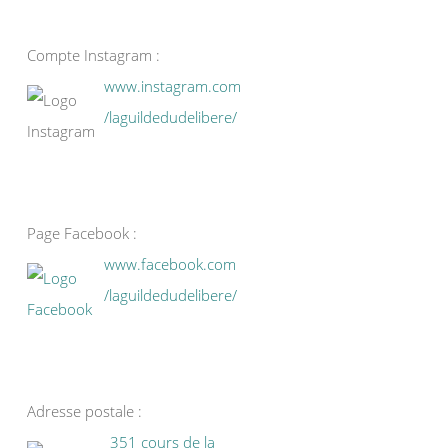
Compte Instagram :
www.instagram.com
/laguildedudelibere/
Page Facebook :
www.facebook.com
/laguildedudelibere/
Adresse postale :
351 cours de la